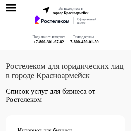
Вы находитесь в
городе Красноармейск
Домашний
интернет
Подключить интернет
Техподдержка
+7-800-301-67-82
+7-800-450-01-50
Интернет + ТВ
Все в одном
Ростелеком для юридических лиц
в городе Красноармейск
Все тарифы
Список услуг для бизнеса от
Бизнесу
Ростелеком
Подключить
Интернет для бизнеса