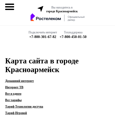
Вы находитесь в
городе Красноармейск
Домашний
интернет
Подключить интернет
Техподдержка
+7-800-301-67-82
+7-800-450-01-50
Интернет + ТВ
Все в одном
Карта сайта в городе
Все тарифы
Красноармейск
Бизнесу
Домашний интернет
Интернет ТВ
Все в одном
Подключить
Все тарифы
Тариф Технологии доступа
Тариф Игровой