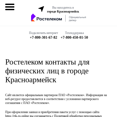
Вы находитесь в
городе Красноармейск
Домашний
интернет
Подключить интернет
Техподдержка
+7-800-301-67-82
+7-800-450-01-50
Интернет + ТВ
Все в одном
Ростелеком контакты для
Все тарифы
физических лиц в городе
Красноармейск
Бизнесу
Сайт является официальным партнером ПАО «Ростелеком». Информация на
Подключить
веб-ресурсе предоставляется в соответствии с условиями партнерского
соглашения с ПАО «Ростелеком».
При оформлении заявки и приобретении пакета услуг с помощью сайта
https://rtk-ru.online
вы соглашаетесь с
Политикой обработки персональных