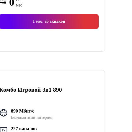
0
750
мес
1
мес. со скидкой
Комбо Игровой 3в1 890
890 Мбит/с
Безлимитный интернет
227 каналов