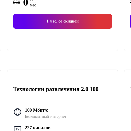
0
550
мес
1
мес. со скидкой
Технологии развлечения 2.0 100
100 Мбит/с
Безлимитный интернет
227 каналов