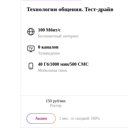
Технологии общения. Тест-драйв
100 Мбит/с
Безлимитный интернет
0 каналов
Телевидение
40 Гб/1000 мин/500 СМС
Мобильная связь
150 руб/мес
Роутер
Акция
1
мес. со скидкой
100%