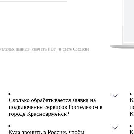
нальных данных (
скачать PDF
) и даёте Согласие
Сколько обрабатывается заявка на
К
подключение сервисов Ростелеком в
п
городе Красноармейск?
К
Куда звонить в России, чтобы
К