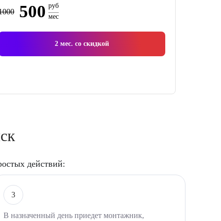
500
руб
1000
мес
2
мес. со скидкой
йск
ростых действий:
3
В назначенный день приедет монтажник,