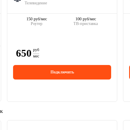
Телевидение
150 руб/мес
100 руб/мес
Роутер
ТВ-приставка
650
руб
мес
Подключить
ск