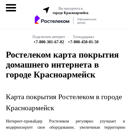
Вы находитесь в
городе Красноармейск
Домашний
интернет
Подключить интернет
Техподдержка
+7-800-301-67-82
+7-800-450-01-50
Интернет + ТВ
Ростелеком карта покрытия
домашнего интернета в
Все в одном
городе Красноармейск
Все тарифы
Бизнесу
Карта покрытия Ростелеком в городе
Красноармейск
Подключить
Интернет-провайдер Ростелеком регулярно улучшает и
модернизирует свое оборудование, увеличивая территорию