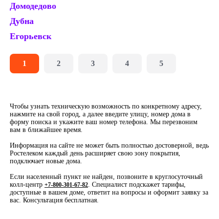
Домодедово
Ку
Дубна
К
Егорьевск
Л
1
2
3
4
5
Чтобы узнать техническую возможность по конкретному адресу,
нажмите на свой город, а далее введите улицу, номер дома в
форму поиска и укажите ваш номер телефона. Мы перезвоним
вам в ближайшее время.
Информация на сайте не может быть полностью достоверной, ведь
Ростелеком каждый день расширяет свою зону покрытия,
подключает новые дома.
Если населенный пункт не найден, позвоните в круглосуточный
колл-центр
. Специалист подскажет тарифы,
+7-800-301-67-82
доступные в вашем доме, ответит на вопросы и оформит заявку за
вас. Консультация бесплатная.