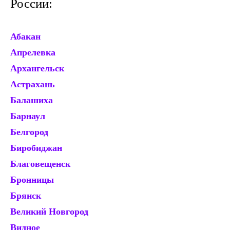
России:
Абакан
Ек
Апрелевка
Ж
Архангельск
Зв
Астрахань
И
Балашиха
Ив
Барнаул
И
Белгород
Ир
Биробиджан
Ис
Благовещенск
Й
Бронницы
Ка
Брянск
Ка
Великий Новгород
Ка
Видное
К