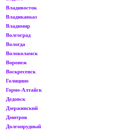
Владивосток
К
Владикавказ
Ке
Владимир
К
Волгоград
К
Вологда
К
Волоколамск
Ко
Воронеж
Ко
Воскресенск
Кр
Голицино
Кр
Горно-Алтайск
Кр
Дедовск
Кр
Дзержинский
Кр
Дмитров
Ку
Долгопрудный
Ку