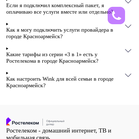
использует современную технологию GPON,
Если я подключил комплексный пакет, я
оплачиваю все услуги вместе или отдельно?
позволяющую мгновенно передавать
качественный сигнал до вашего гаджета.
Как я могу подключить услуги провайдера в
городе Красноармейск?
Какие тарифы из серии «3 в 1» есть у
Ростелекома в городе Красноармейск?
Как настроить Wink для всей семьи в городе
Красноармейск?
Ростелеком - домашний интернет, ТВ и
мобильная связь