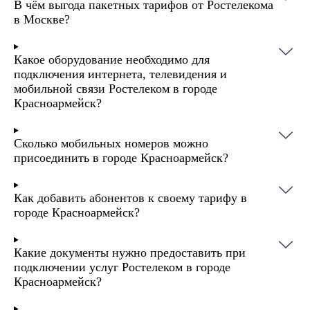
В чём выгода пакетных тарифов от Ростелекома
льготных условиях. Ростелеком дает скидки на
в Москве?
тарифы: до 100% на первый месяц после
подключения и до 50% — на первые несколько
Какое оборудование необходимо для
месяцев.
подключения интернета, телевидения и
мобильной связи Ростелеком в городе
Абоненты могут настроить группу «Семья».
Красноармейск?
Семейная группа Ростелеком объединяет до
пяти номеров. Участники совместно
используют общий пакет минут, СМС и
Сколько мобильных номеров можно
присоединить в городе Красноармейск?
мобильного интернета. Плата за первый и
второй номер уже включена в стоимость
основного тарифа, третий и четвёртый номер
Как добавить абонентов к своему тарифу в
добавляются за дополнительную плату — 50
городе Красноармейск?
рублей в месяц.
Какие документы нужно предоставить при
Тарифные планы подходят для подключения
подключении услуг Ростелеком в городе
ноутбуков, ПК, телефонов и планшетов к
Красноармейск?
высокоскоростному интернету. Есть проводное
и беспроводное подключение. Ростелеком