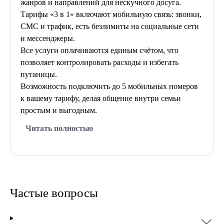
жанров и направлений для нескучного досуга.
Тарифы «3 в 1» включают мобильную связь: звонки,
СМС и трафик, есть безлимиты на социальные сети
и мессенджеры.
Все услуги оплачиваются единым счётом, что
позволяет контролировать расходы и избегать
путаницы.
Возможность подключить до 5 мобильных номеров
к вашему тарифу, делая общение внутри семьи
простым и выгодным.
Читать полностью
Тарифы Ростелеком подключаются всего за 1-3
дня. Помимо базовых услуг, пользователи могут
добавить полезные функции: видеонаблюдение,
Частые вопросы
родительский контроль и статический IP адрес.
Предусмотрена аренда и рассрочка
оборудования — роутеров и ТВ-приставок на